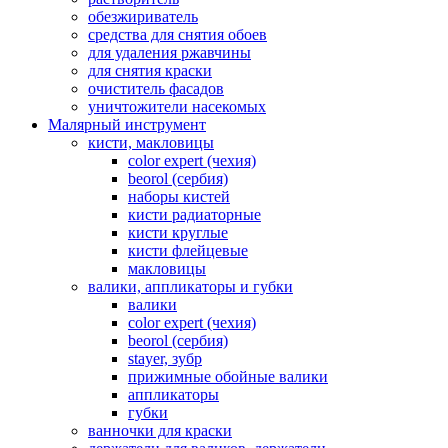
обезжириватель
средства для снятия обоев
для удаления ржавчины
для снятия краски
очиститель фасадов
уничтожители насекомых
Малярный инструмент
кисти, макловицы
color expert (чехия)
beorol (сербия)
наборы кистей
кисти радиаторные
кисти круглые
кисти флейцевые
макловицы
валики, аппликаторы и губки
валики
color expert (чехия)
beorol (сербия)
stayer, зубр
прижимные обойные валики
аппликаторы
губки
ванночки для краски