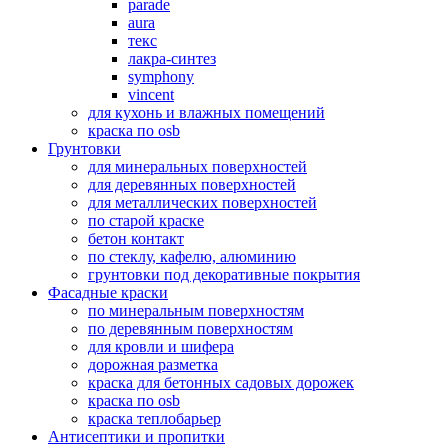
parade
aura
текс
лакра-синтез
symphony
vincent
для кухонь и влажных помещений
краска по osb
Грунтовки
для минеральных поверхностей
для деревянных поверхностей
для металлических поверхностей
по старой краске
бетон контакт
по стеклу, кафелю, алюминию
грунтовки под декоративные покрытия
Фасадные краски
по минеральным поверхностям
по деревянным поверхностям
для кровли и шифера
дорожная разметка
краска для бетонных садовых дорожек
краска по osb
краска теплобарьер
Антисептики и пропитки