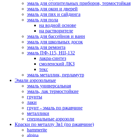
эмаль для отопительных приборов, термостойкая
эмаль для окон и дверей
эмаль для пвх и сайдинга
эмаль для пола
на водной основе
на растворителе
эмаль для бассейнов и ванн
эмаль для школьных досок
эмаль для ремонта
эмаль ПФ-115, НЦ-132
лакра-синтез
смоленский ЛКЗ
текс
эмаль металлик, перламутр
Эмали аэрозольные
эмаль универсальная
эмаль, лак термостойкие
грунты
лаки
грунт - эмаль по ржавчине
металлики
специальные аэрозоли
Краски по металлу 3в1 (по ржавчине)
hammerite
alpina