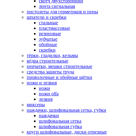
скотч двухсторонний
лента сигнальная
пистолеты для герметиков и пены
шпатели и скребки
стальные
пластмассовые
резиновые
зубчатые
обойные
скребки
тёрки, гладилки, кельмы
вёдра строительные
перчатки, мешки строительные
средства защиты труда
проволочные и обойные щётки
ножи и лезвия
ножи
ножи olfa
лезвия
миксеры
наждачки, шлифовальная сетка, губки
наждачки
шлифовальная сетка
шлифовальная губка
круги шлифовальные, диски отрезные