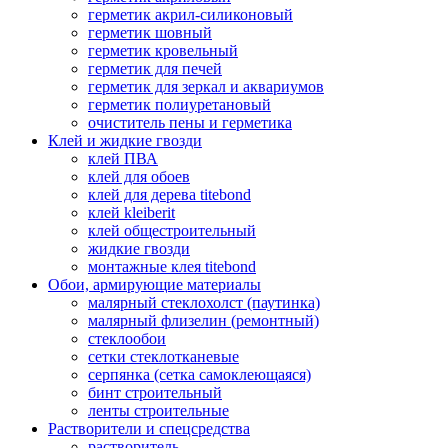
герметик акрил-силиконовый
герметик шовный
герметик кровельный
герметик для печей
герметик для зеркал и аквариумов
герметик полиуретановый
очиститель пены и герметика
Клей и жидкие гвозди
клей ПВА
клей для обоев
клей для дерева titebond
клей kleiberit
клей общестроительный
жидкие гвозди
монтажные клея titebond
Обои, армирующие материалы
малярный стеклохолст (паутинка)
малярный флизелин (ремонтный)
стеклообои
сетки стеклотканевые
серпянка (сетка самоклеющаяся)
бинт строительный
ленты строительные
Растворители и спецсредства
растворитель