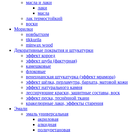
масла и лаки
лаки
масла
лак термостойкий
воски
Морилки
новбытхим
tikkurila
minwax wood
Декоративные покрытия и штукатурки
эффект короед
эффект шуба (фактурная)
камешковые
флоковые
венецианская штукатурка (эффект мрамора)
эффект шёлка, перламутра, бархата, матовой кожи
эффект натурального камня
лессирующие краски, защитные составы, воск
эффект песка, теснённой ткани
кракелюрные лаки, эффекты старения
Эмали
эмаль универсальная
акриловая
алкидная
полиуретановая