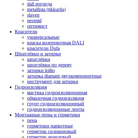
dali рогнеда
metallista (tikkurila)
slaven
neomid
оптимист
Красители
универсальные
краска колеровочная DALI
красители Dufa
Шпатлёвки и затирки
шпатлёвки
шпатлёвки по дереву
затирки kiilto
затирка diamant двухкомпонентные
инструмент для затирки
Гидроизоляция
мастика гидроизоляционная
обмазочная гидроизоляция
грунт гидроизоляционный
гидроизоляционные ленты
Монтажные пены и герметики
пена
герметики паркетные
герметик силиконовый
герметик акриловый