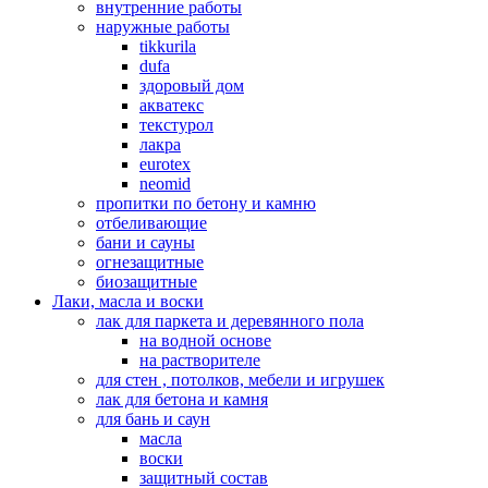
внутренние работы
наружные работы
tikkurila
dufa
здоровый дом
акватекс
текстурол
лакра
eurotex
neomid
пропитки по бетону и камню
отбеливающие
бани и сауны
огнезащитные
биозащитные
Лаки, масла и воски
лак для паркета и деревянного пола
на водной основе
на растворителе
для стен , потолков, мебели и игрушек
лак для бетона и камня
для бань и саун
масла
воски
защитный состав