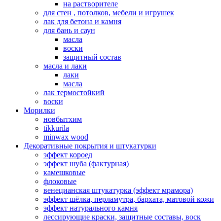
на растворителе
для стен , потолков, мебели и игрушек
лак для бетона и камня
для бань и саун
масла
воски
защитный состав
масла и лаки
лаки
масла
лак термостойкий
воски
Морилки
новбытхим
tikkurila
minwax wood
Декоративные покрытия и штукатурки
эффект короед
эффект шуба (фактурная)
камешковые
флоковые
венецианская штукатурка (эффект мрамора)
эффект шёлка, перламутра, бархата, матовой кожи
эффект натурального камня
лессирующие краски, защитные составы, воск