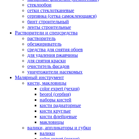
стеклообои
сетки стеклотканевые
серпянка (сетка самоклеющаяся)
бинт строительный
ленты строительные
Растворители и спецсредства
растворитель
обезжириватель
средства для снятия обоев
для удаления ржавчины
для снятия краски
очиститель фасадов
уничтожители насекомых
Малярный инструмент
кисти, макловицы
color expert (чехия)
beorol (сербия)
наборы кистей
кисти радиаторные
кисти круглые
кисти флейцевые
макловицы
валики, аппликаторы и губки
валики
color expert (чехия)