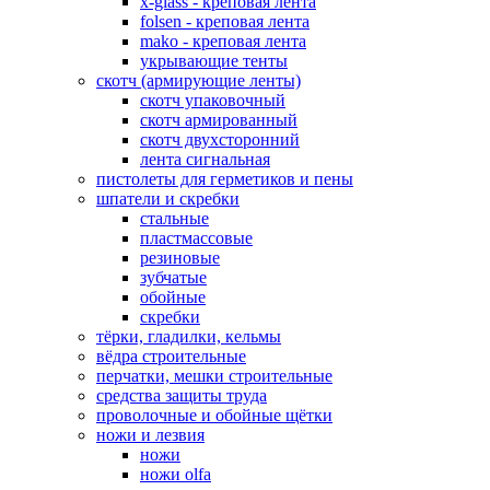
x-glass - креповая лента
folsen - креповая лента
mako - креповая лента
укрывающие тенты
скотч (армирующие ленты)
скотч упаковочный
скотч армированный
скотч двухсторонний
лента сигнальная
пистолеты для герметиков и пены
шпатели и скребки
стальные
пластмассовые
резиновые
зубчатые
обойные
скребки
тёрки, гладилки, кельмы
вёдра строительные
перчатки, мешки строительные
средства защиты труда
проволочные и обойные щётки
ножи и лезвия
ножи
ножи olfa