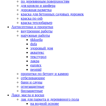
по деревянным поверхностям
для кровли и шифера
дорожная разметка
краска для бетонных садовых дорожек
краска по osb
краска теплобарьер
Антисептики и пропитки
внутренние работы
наружные работы
tikkurila
dufa
здоровый дом
акватекс
текстурол
лакра
eurotex
neomid
пропитки по бетону и камню
отбеливающие
бани и сауны
огнезащитные
биозащитные
Лаки, масла и воски
лак для паркета и деревянного пола
на водной основе