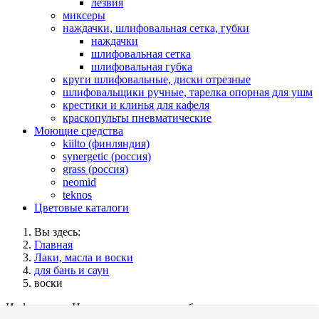
лезвия
миксеры
наждачки, шлифовальная сетка, губки
наждачки
шлифовальная сетка
шлифовальная губка
круги шлифовальные, диски отрезные
шлифовальщики ручные, тарелка опорная для ушм
крестики и клинья для кафеля
краскопульты пневматические
Моющие средства
kiilto (финляндия)
synergetic (россия)
grass (россия)
neomid
teknos
Цветовые каталоги
Вы здесь:
Главная
Лаки, масла и воски
для бань и саун
воски
Информация
Нет материалов для отображения.