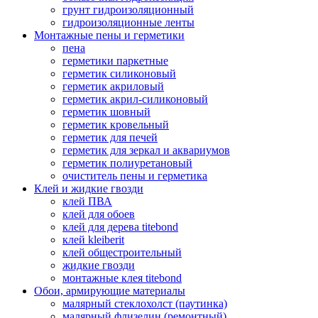
грунт гидроизоляционный
гидроизоляционные ленты
Монтажные пены и герметики
пена
герметики паркетные
герметик силиконовый
герметик акриловый
герметик акрил-силиконовый
герметик шовный
герметик кровельный
герметик для печей
герметик для зеркал и аквариумов
герметик полиуретановый
очиститель пены и герметика
Клей и жидкие гвозди
клей ПВА
клей для обоев
клей для дерева titebond
клей kleiberit
клей общестроительный
жидкие гвозди
монтажные клея titebond
Обои, армирующие материалы
малярный стеклохолст (паутинка)
малярный флизелин (ремонтный)