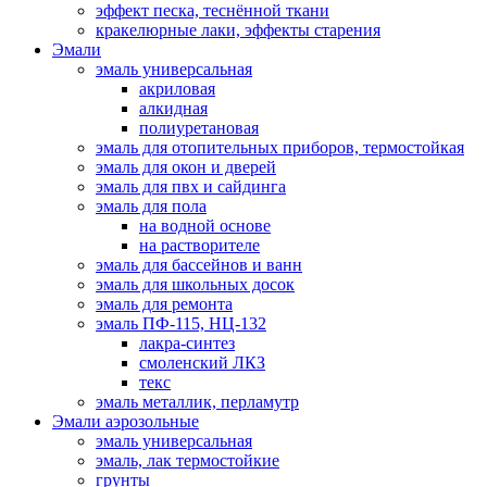
эффект песка, теснённой ткани
кракелюрные лаки, эффекты старения
Эмали
эмаль универсальная
акриловая
алкидная
полиуретановая
эмаль для отопительных приборов, термостойкая
эмаль для окон и дверей
эмаль для пвх и сайдинга
эмаль для пола
на водной основе
на растворителе
эмаль для бассейнов и ванн
эмаль для школьных досок
эмаль для ремонта
эмаль ПФ-115, НЦ-132
лакра-синтез
смоленский ЛКЗ
текс
эмаль металлик, перламутр
Эмали аэрозольные
эмаль универсальная
эмаль, лак термостойкие
грунты