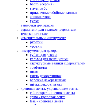
beorol (сербия)
stayer, зубр
прижимные обойные валики
аппликаторы
губки
ванночки для краски
держатели для валиков, держатели
телескопические
измерительный инструмент
рулетки
уровни
инструмент для декора
губки для декора
кельмы для венецианки
структурные валики с держателем
трафареты
штамп
кисть декоративная
варежка декоративная
щётка декоративная
креповая лента, укрывающие тенты
color expert - креповая лента
spino - креповая лента
tesa - креповая лента