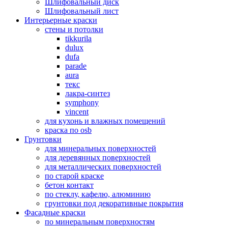
Шлифовальный диск
Шлифовальный лист
Интерьерные краски
стены и потолки
tikkurila
dulux
dufa
parade
aura
текс
лакра-синтез
symphony
vincent
для кухонь и влажных помещений
краска по osb
Грунтовки
для минеральных поверхностей
для деревянных поверхностей
для металлических поверхностей
по старой краске
бетон контакт
по стеклу, кафелю, алюминию
грунтовки под декоративные покрытия
Фасадные краски
по минеральным поверхностям