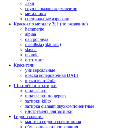
лаки
грунт - эмаль по ржавчине
металлики
специальные аэрозоли
Краски по металлу 3в1 (по ржавчине)
hammerite
alpina
dali рогнеда
metallista (tikkurila)
slaven
neomid
оптимист
Красители
универсальные
краска колеровочная DALI
красители Dufa
Шпатлёвки и затирки
шпатлёвки
шпатлёвки по дереву
затирки kiilto
затирка diamant двухкомпонентные
инструмент для затирки
Гидроизоляция
мастика гидроизоляционная
обмазочная гидроизоляция