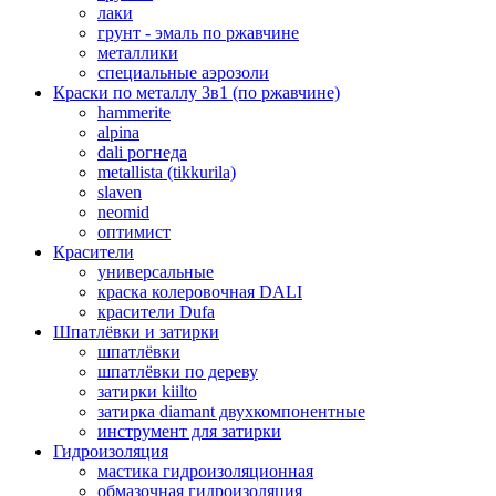
лаки
грунт - эмаль по ржавчине
металлики
специальные аэрозоли
Краски по металлу 3в1 (по ржавчине)
hammerite
alpina
dali рогнеда
metallista (tikkurila)
slaven
neomid
оптимист
Красители
универсальные
краска колеровочная DALI
красители Dufa
Шпатлёвки и затирки
шпатлёвки
шпатлёвки по дереву
затирки kiilto
затирка diamant двухкомпонентные
инструмент для затирки
Гидроизоляция
мастика гидроизоляционная
обмазочная гидроизоляция