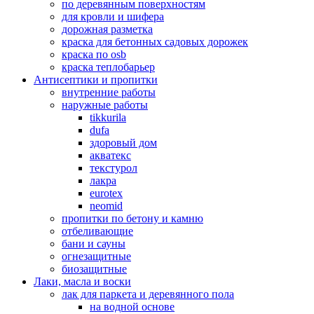
по деревянным поверхностям
для кровли и шифера
дорожная разметка
краска для бетонных садовых дорожек
краска по osb
краска теплобарьер
Антисептики и пропитки
внутренние работы
наружные работы
tikkurila
dufa
здоровый дом
акватекс
текстурол
лакра
eurotex
neomid
пропитки по бетону и камню
отбеливающие
бани и сауны
огнезащитные
биозащитные
Лаки, масла и воски
лак для паркета и деревянного пола
на водной основе