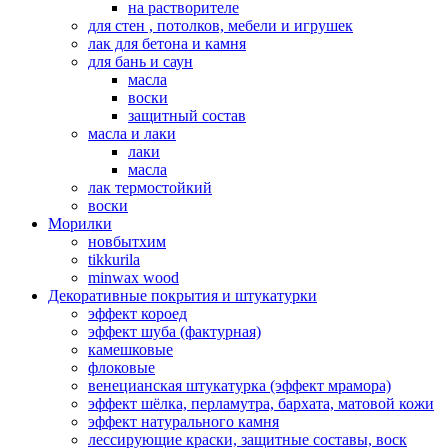
на растворителе
для стен , потолков, мебели и игрушек
лак для бетона и камня
для бань и саун
масла
воски
защитный состав
масла и лаки
лаки
масла
лак термостойкий
воски
Морилки
новбытхим
tikkurila
minwax wood
Декоративные покрытия и штукатурки
эффект короед
эффект шуба (фактурная)
камешковые
флоковые
венецианская штукатурка (эффект мрамора)
эффект шёлка, перламутра, бархата, матовой кожи
эффект натурального камня
лессирующие краски, защитные составы, воск