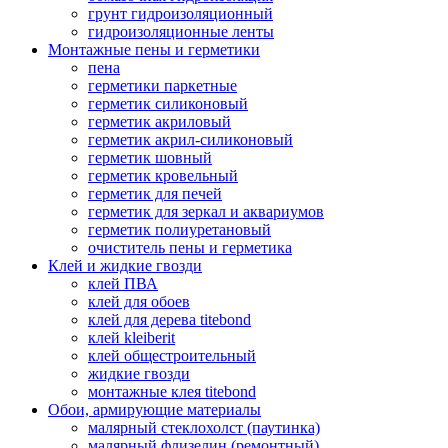
грунт гидроизоляционный
гидроизоляционные ленты
Монтажные пены и герметики
пена
герметики паркетные
герметик силиконовый
герметик акриловый
герметик акрил-силиконовый
герметик шовный
герметик кровельный
герметик для печей
герметик для зеркал и аквариумов
герметик полиуретановый
очиститель пены и герметика
Клей и жидкие гвозди
клей ПВА
клей для обоев
клей для дерева titebond
клей kleiberit
клей общестроительный
жидкие гвозди
монтажные клея titebond
Обои, армирующие материалы
малярный стеклохолст (паутинка)
малярный флизелин (ремонтный)