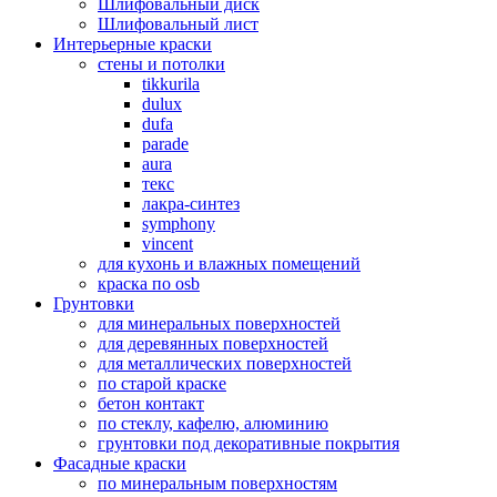
Шлифовальный диск
Шлифовальный лист
Интерьерные краски
стены и потолки
tikkurila
dulux
dufa
parade
aura
текс
лакра-синтез
symphony
vincent
для кухонь и влажных помещений
краска по osb
Грунтовки
для минеральных поверхностей
для деревянных поверхностей
для металлических поверхностей
по старой краске
бетон контакт
по стеклу, кафелю, алюминию
грунтовки под декоративные покрытия
Фасадные краски
по минеральным поверхностям