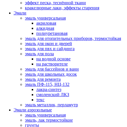
эффект песка, теснённой ткани
кракелюрные лаки, эффекты старения
Эмали
эмаль универсальная
акриловая
алкидная
полиуретановая
эмаль для отопительных приборов, термостойкая
эмаль для окон и дверей
эмаль для пвх и сайдинга
эмаль для пола
на водной основе
на растворителе
эмаль для бассейнов и ванн
эмаль для школьных досок
эмаль для ремонта
эмаль ПФ-115, НЦ-132
лакра-синтез
смоленский ЛКЗ
текс
эмаль металлик, перламутр
Эмали аэрозольные
эмаль универсальная
эмаль, лак термостойкие
грунты