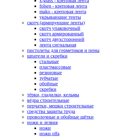
x-glass - креповая лента
folsen - креповая лента
mako - креповая лента
укрывающие тенты
скотч (армирующие ленты)
скотч упаковочный
скотч армированный
скотч двухсторонний
лента сигнальная
пистолеты для герметиков и пены
шпатели и скребки
стальные
пластмассовые
резиновые
зубчатые
обойные
скребки
тёрки, гладилки, кельмы
вёдра строительные
перчатки, мешки строительные
средства защиты труда
проволочные и обойные щётки
ножи и лезвия
ножи
ножи olfa