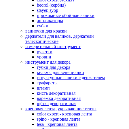
beorol (сербия)
stayer, зубр
прижимные обойные валики
аппликаторы
губки
ванночки для краски
держатели для валиков, держатели
телескопические
измерительный инструмент
рулетки
уровни
инструмент для декора
губки для декора
кельмы для венецианки
структурные валики с держателем
трафареты
штамп
кисть декоративная
варежка декоративная
щётка декоративная
креповая лента, укрывающие тенты
color expert - креповая лента
spino - креповая лента
tesa - креповая лента