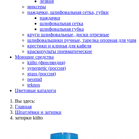
лезвия
миксеры
наждачки, шлифовальная сетка, губки
наждачки
шлифовальная сетка
шлифовальная губка
круги шлифовальные, диски отрезные
шлифовальщики ручные, тарелка опорная для ушм
крестики и клинья для кафеля
краскопульты пневматические
Моющие средства
kiilto (финляндия)
synergetic (россия)
grass (россия)
neomid
teknos
Цветовые каталоги
Вы здесь:
Главная
Шпатлёвки и затирки
затирки kiilto