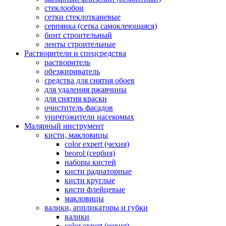
стеклообои
сетки стеклотканевые
серпянка (сетка самоклеющаяся)
бинт строительный
ленты строительные
Растворители и спецсредства
растворитель
обезжириватель
средства для снятия обоев
для удаления ржавчины
для снятия краски
очиститель фасадов
уничтожители насекомых
Малярный инструмент
кисти, макловицы
color expert (чехия)
beorol (сербия)
наборы кистей
кисти радиаторные
кисти круглые
кисти флейцевые
макловицы
валики, аппликаторы и губки
валики
color expert (чехия)