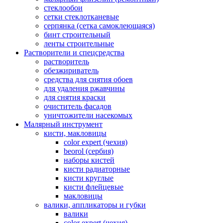
стеклообои
сетки стеклотканевые
серпянка (сетка самоклеющаяся)
бинт строительный
ленты строительные
Растворители и спецсредства
растворитель
обезжириватель
средства для снятия обоев
для удаления ржавчины
для снятия краски
очиститель фасадов
уничтожители насекомых
Малярный инструмент
кисти, макловицы
color expert (чехия)
beorol (сербия)
наборы кистей
кисти радиаторные
кисти круглые
кисти флейцевые
макловицы
валики, аппликаторы и губки
валики
color expert (чехия)