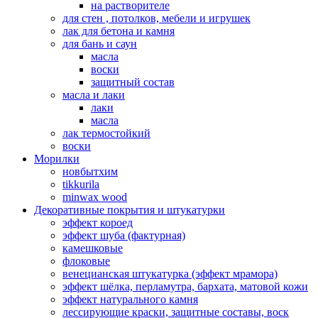
на растворителе
для стен , потолков, мебели и игрушек
лак для бетона и камня
для бань и саун
масла
воски
защитный состав
масла и лаки
лаки
масла
лак термостойкий
воски
Морилки
новбытхим
tikkurila
minwax wood
Декоративные покрытия и штукатурки
эффект короед
эффект шуба (фактурная)
камешковые
флоковые
венецианская штукатурка (эффект мрамора)
эффект шёлка, перламутра, бархата, матовой кожи
эффект натурального камня
лессирующие краски, защитные составы, воск