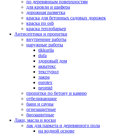
по деревянным поверхностям
для кровли и шифера
дорожная разметка
краска для бетонных садовых дорожек
краска по osb
краска теплобарьер
Антисептики и пропитки
внутренние работы
наружные работы
tikkurila
dufa
здоровый дом
акватекс
текстурол
лакра
eurotex
neomid
пропитки по бетону и камню
отбеливающие
бани и сауны
огнезащитные
биозащитные
Лаки, масла и воски
лак для паркета и деревянного пола
на водной основе