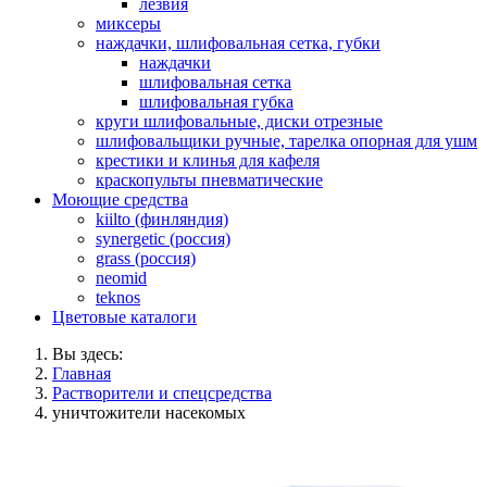
лезвия
миксеры
наждачки, шлифовальная сетка, губки
наждачки
шлифовальная сетка
шлифовальная губка
круги шлифовальные, диски отрезные
шлифовальщики ручные, тарелка опорная для ушм
крестики и клинья для кафеля
краскопульты пневматические
Моющие средства
kiilto (финляндия)
synergetic (россия)
grass (россия)
neomid
teknos
Цветовые каталоги
Вы здесь:
Главная
Растворители и спецсредства
уничтожители насекомых