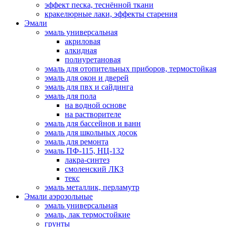
эффект песка, теснённой ткани
кракелюрные лаки, эффекты старения
Эмали
эмаль универсальная
акриловая
алкидная
полиуретановая
эмаль для отопительных приборов, термостойкая
эмаль для окон и дверей
эмаль для пвх и сайдинга
эмаль для пола
на водной основе
на растворителе
эмаль для бассейнов и ванн
эмаль для школьных досок
эмаль для ремонта
эмаль ПФ-115, НЦ-132
лакра-синтез
смоленский ЛКЗ
текс
эмаль металлик, перламутр
Эмали аэрозольные
эмаль универсальная
эмаль, лак термостойкие
грунты