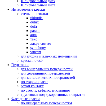
Шлифовальный диск
Шлифовальный лист
Интерьерные краски
стены и потолки
tikkurila
dulux
dufa
parade
aura
текс
лакра-синтез
symphony
vincent
для кухонь и влажных помещений
краска по osb
Грунтовки
для минеральных поверхностей
для деревянных поверхностей
для металлических поверхностей
по старой краске
бетон контакт
по стеклу, кафелю, алюминию
грунтовки под декоративные покрытия
Фасадные краски
по минеральным поверхностям