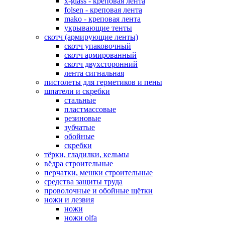
x-glass - креповая лента
folsen - креповая лента
mako - креповая лента
укрывающие тенты
скотч (армирующие ленты)
скотч упаковочный
скотч армированный
скотч двухсторонний
лента сигнальная
пистолеты для герметиков и пены
шпатели и скребки
стальные
пластмассовые
резиновые
зубчатые
обойные
скребки
тёрки, гладилки, кельмы
вёдра строительные
перчатки, мешки строительные
средства защиты труда
проволочные и обойные щётки
ножи и лезвия
ножи
ножи olfa