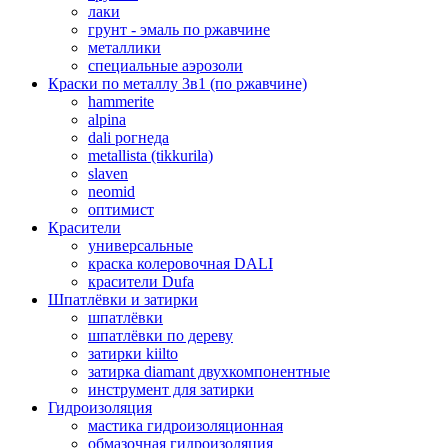
лаки
грунт - эмаль по ржавчине
металлики
специальные аэрозоли
Краски по металлу 3в1 (по ржавчине)
hammerite
alpina
dali рогнеда
metallista (tikkurila)
slaven
neomid
оптимист
Красители
универсальные
краска колеровочная DALI
красители Dufa
Шпатлёвки и затирки
шпатлёвки
шпатлёвки по дереву
затирки kiilto
затирка diamant двухкомпонентные
инструмент для затирки
Гидроизоляция
мастика гидроизоляционная
обмазочная гидроизоляция