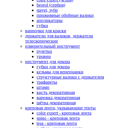
beorol (сербия)
stayer, зубр
прижимные обойные валики
аппликаторы
губки
ванночки для краски
держатели для валиков, держатели
телескопические
измерительный инструмент
рулетки
уровни
инструмент для декора
губки для декора
кельмы для венецианки
структурные валики с держателем
трафареты
штамп
кисть декоративная
варежка декоративная
щётка декоративная
креповая лента, укрывающие тенты
color expert - креповая лента
spino - креповая лента
tesa - креповая лента