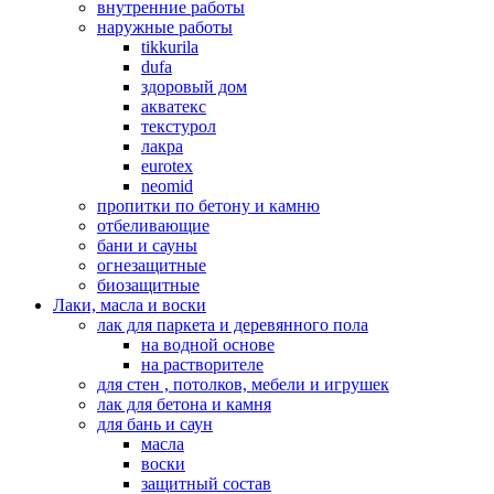
внутренние работы
наружные работы
tikkurila
dufa
здоровый дом
акватекс
текстурол
лакра
eurotex
neomid
пропитки по бетону и камню
отбеливающие
бани и сауны
огнезащитные
биозащитные
Лаки, масла и воски
лак для паркета и деревянного пола
на водной основе
на растворителе
для стен , потолков, мебели и игрушек
лак для бетона и камня
для бань и саун
масла
воски
защитный состав