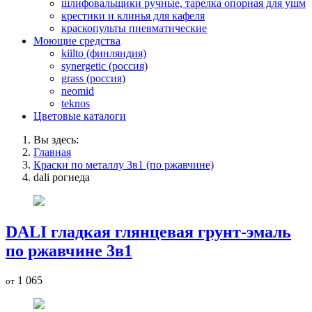
шлифовальщики ручные, тарелка опорная для ушм
крестики и клинья для кафеля
краскопульты пневматические
Моющие средства
kiilto (финляндия)
synergetic (россия)
grass (россия)
neomid
teknos
Цветовые каталоги
Вы здесь:
Главная
Краски по металлу 3в1 (по ржавчине)
dali рогнеда
DALI гладкая глянцевая грунт-эмаль
по ржавчине 3в1
1 065
от