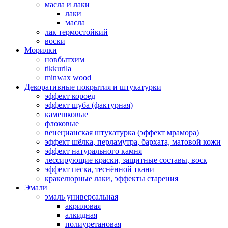
масла и лаки
лаки
масла
лак термостойкий
воски
Морилки
новбытхим
tikkurila
minwax wood
Декоративные покрытия и штукатурки
эффект короед
эффект шуба (фактурная)
камешковые
флоковые
венецианская штукатурка (эффект мрамора)
эффект шёлка, перламутра, бархата, матовой кожи
эффект натурального камня
лессирующие краски, защитные составы, воск
эффект песка, теснённой ткани
кракелюрные лаки, эффекты старения
Эмали
эмаль универсальная
акриловая
алкидная
полиуретановая