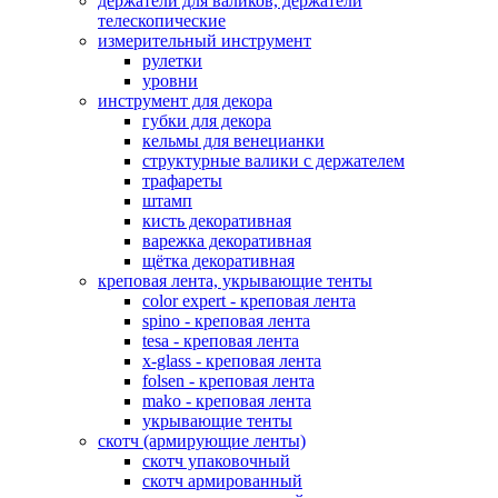
держатели для валиков, держатели
телескопические
измерительный инструмент
рулетки
уровни
инструмент для декора
губки для декора
кельмы для венецианки
структурные валики с держателем
трафареты
штамп
кисть декоративная
варежка декоративная
щётка декоративная
креповая лента, укрывающие тенты
color expert - креповая лента
spino - креповая лента
tesa - креповая лента
x-glass - креповая лента
folsen - креповая лента
mako - креповая лента
укрывающие тенты
скотч (армирующие ленты)
скотч упаковочный
скотч армированный