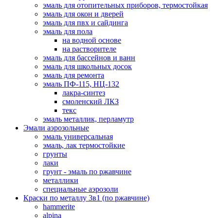
эмаль для отопительных приборов, термостойкая
эмаль для окон и дверей
эмаль для пвх и сайдинга
эмаль для пола
на водной основе
на растворителе
эмаль для бассейнов и ванн
эмаль для школьных досок
эмаль для ремонта
эмаль ПФ-115, НЦ-132
лакра-синтез
смоленский ЛКЗ
текс
эмаль металлик, перламутр
Эмали аэрозольные
эмаль универсальная
эмаль, лак термостойкие
грунты
лаки
грунт - эмаль по ржавчине
металлики
специальные аэрозоли
Краски по металлу 3в1 (по ржавчине)
hammerite
alpina