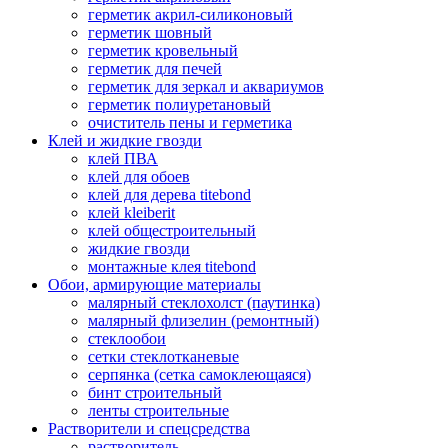
герметик акрил-силиконовый
герметик шовный
герметик кровельный
герметик для печей
герметик для зеркал и аквариумов
герметик полиуретановый
очиститель пены и герметика
Клей и жидкие гвозди
клей ПВА
клей для обоев
клей для дерева titebond
клей kleiberit
клей общестроительный
жидкие гвозди
монтажные клея titebond
Обои, армирующие материалы
малярный стеклохолст (паутинка)
малярный флизелин (ремонтный)
стеклообои
сетки стеклотканевые
серпянка (сетка самоклеющаяся)
бинт строительный
ленты строительные
Растворители и спецсредства
растворитель