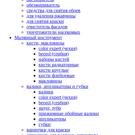
обезжириватель
средства для снятия обоев
для удаления ржавчины
для снятия краски
очиститель фасадов
уничтожители насекомых
Малярный инструмент
кисти, макловицы
color expert (чехия)
beorol (сербия)
наборы кистей
кисти радиаторные
кисти круглые
кисти флейцевые
макловицы
валики, аппликаторы и губки
валики
color expert (чехия)
beorol (сербия)
stayer, зубр
прижимные обойные валики
аппликаторы
губки
ванночки для краски