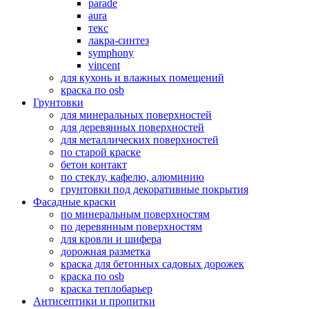
parade
aura
текс
лакра-синтез
symphony
vincent
для кухонь и влажных помещений
краска по osb
Грунтовки
для минеральных поверхностей
для деревянных поверхностей
для металлических поверхностей
по старой краске
бетон контакт
по стеклу, кафелю, алюминию
грунтовки под декоративные покрытия
Фасадные краски
по минеральным поверхностям
по деревянным поверхностям
для кровли и шифера
дорожная разметка
краска для бетонных садовых дорожек
краска по osb
краска теплобарьер
Антисептики и пропитки