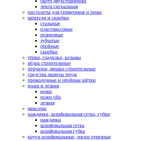
скотч двухсторонний
лента сигнальная
пистолеты для герметиков и пены
шпатели и скребки
стальные
пластмассовые
резиновые
зубчатые
обойные
скребки
тёрки, гладилки, кельмы
вёдра строительные
перчатки, мешки строительные
средства защиты труда
проволочные и обойные щётки
ножи и лезвия
ножи
ножи olfa
лезвия
миксеры
наждачки, шлифовальная сетка, губки
наждачки
шлифовальная сетка
шлифовальная губка
круги шлифовальные, диски отрезные