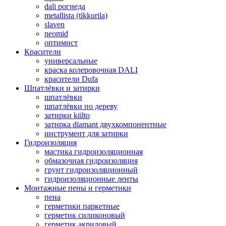
dali рогнеда
metallista (tikkurila)
slaven
neomid
оптимист
Красители
универсальные
краска колеровочная DALI
красители Dufa
Шпатлёвки и затирки
шпатлёвки
шпатлёвки по дереву
затирки kiilto
затирка diamant двухкомпонентные
инструмент для затирки
Гидроизоляция
мастика гидроизоляционная
обмазочная гидроизоляция
грунт гидроизоляционный
гидроизоляционные ленты
Монтажные пены и герметики
пена
герметики паркетные
герметик силиконовый
герметик акриловый