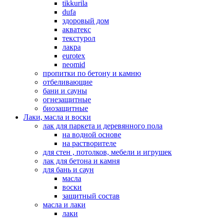
tikkurila
dufa
здоровый дом
акватекс
текстурол
лакра
eurotex
neomid
пропитки по бетону и камню
отбеливающие
бани и сауны
огнезащитные
биозащитные
Лаки, масла и воски
лак для паркета и деревянного пола
на водной основе
на растворителе
для стен , потолков, мебели и игрушек
лак для бетона и камня
для бань и саун
масла
воски
защитный состав
масла и лаки
лаки