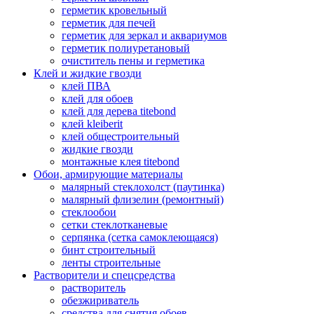
герметик кровельный
герметик для печей
герметик для зеркал и аквариумов
герметик полиуретановый
очиститель пены и герметика
Клей и жидкие гвозди
клей ПВА
клей для обоев
клей для дерева titebond
клей kleiberit
клей общестроительный
жидкие гвозди
монтажные клея titebond
Обои, армирующие материалы
малярный стеклохолст (паутинка)
малярный флизелин (ремонтный)
стеклообои
сетки стеклотканевые
серпянка (сетка самоклеющаяся)
бинт строительный
ленты строительные
Растворители и спецсредства
растворитель
обезжириватель
средства для снятия обоев