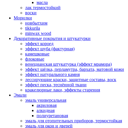
масла
лак термостойкий
воски
Морилки
новбытхим
tikkurila
minwax wood
Декоративные покрытия и штукатурки
эффект короед
эффект шуба (фактурная)
камешковые
флоковые
венецианская штукатурка (эффект мрамора)
эффект шёлка, перламутра, бархата, матовой кожи
эффект натурального камня
лессирующие краски, защитные составы, воск
эффект песка, теснённой ткани
кракелюрные лаки, эффекты старения
Эмали
эмаль универсальная
акриловая
алкидная
полиуретановая
эмаль для отопительных приборов, термостойкая
эмаль для окон и дверей