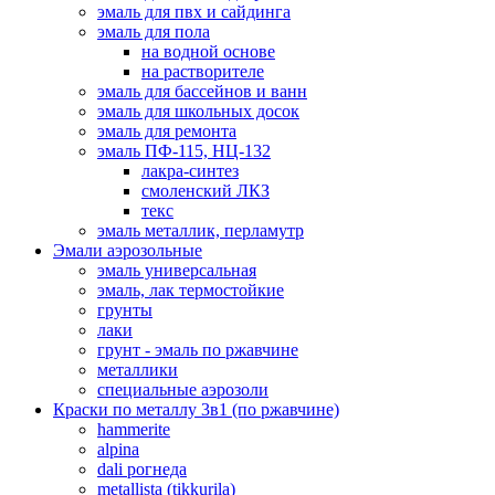
эмаль для пвх и сайдинга
эмаль для пола
на водной основе
на растворителе
эмаль для бассейнов и ванн
эмаль для школьных досок
эмаль для ремонта
эмаль ПФ-115, НЦ-132
лакра-синтез
смоленский ЛКЗ
текс
эмаль металлик, перламутр
Эмали аэрозольные
эмаль универсальная
эмаль, лак термостойкие
грунты
лаки
грунт - эмаль по ржавчине
металлики
специальные аэрозоли
Краски по металлу 3в1 (по ржавчине)
hammerite
alpina
dali рогнеда
metallista (tikkurila)