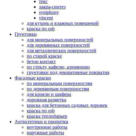
текс
лакра-синтез
symphony
vincent
для кухонь и влажных помещений
краска по osb
Грунтовки
для минеральных поверхностей
для деревянных поверхностей
для металлических поверхностей
по старой краске
бетон контакт
по стеклу, кафелю, алюминию
грунтовки под декоративные покрытия
Фасадные краски
по минеральным поверхностям
по деревянным поверхностям
для кровли и шифера
дорожная разметка
краска для бетонных садовых дорожек
краска по osb
краска теплобарьер
Антисептики и пропитки
внутренние работы
наружные работы