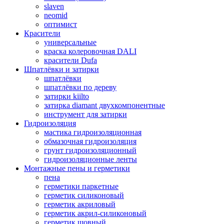
slaven
neomid
оптимист
Красители
универсальные
краска колеровочная DALI
красители Dufa
Шпатлёвки и затирки
шпатлёвки
шпатлёвки по дереву
затирки kiilto
затирка diamant двухкомпонентные
инструмент для затирки
Гидроизоляция
мастика гидроизоляционная
обмазочная гидроизоляция
грунт гидроизоляционный
гидроизоляционные ленты
Монтажные пены и герметики
пена
герметики паркетные
герметик силиконовый
герметик акриловый
герметик акрил-силиконовый
герметик шовный