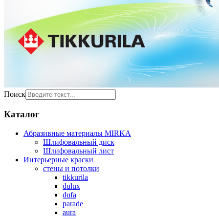
Поиск
Каталог
Абразивные материалы MIRKA
Шлифовальный диск
Шлифовальный лист
Интерьерные краски
стены и потолки
tikkurila
dulux
dufa
parade
aura